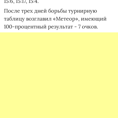
15:6, 15:17, 15:4.
После трех дней борьбы турнирную
таблицу возглавил «Метеор», имеющий
100-процентный результат - 7 очков.