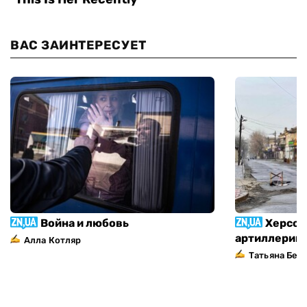
ВАС ЗАИНТЕРЕСУЕТ
Война и любовь
Херсон
артиллерий
Алла Котляр
Татьяна Без