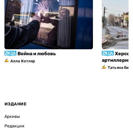
Война и любовь
Херсон
артиллерий
Алла Котляр
Татьяна Без
ИЗДАНИЕ
Архивы
Редакция