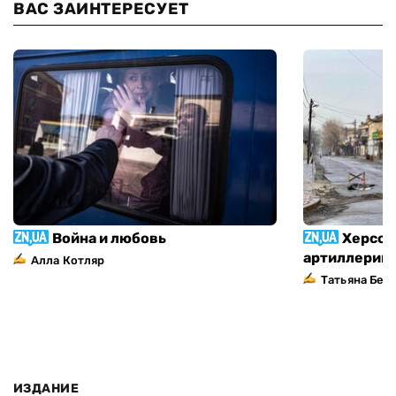
ВАС ЗАИНТЕРЕСУЕТ
Война и любовь
Херсон
артиллерий
Алла Котляр
Татьяна Без
ИЗДАНИЕ