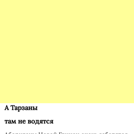
А Тарзаны
там не водятся