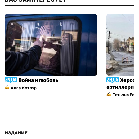
Война и любовь
Херсон
артиллерий
Алла Котляр
Татьяна Без
ИЗДАНИЕ