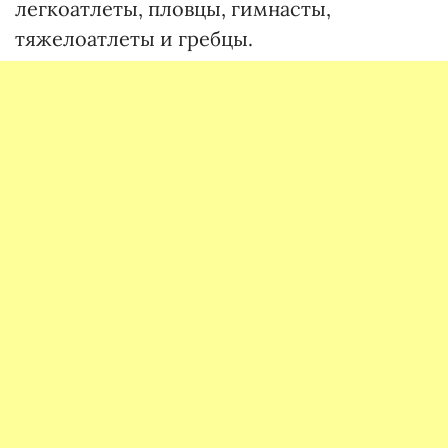
легкоатлеты, пловцы, гимнасты,
тяжелоатлеты и гребцы.