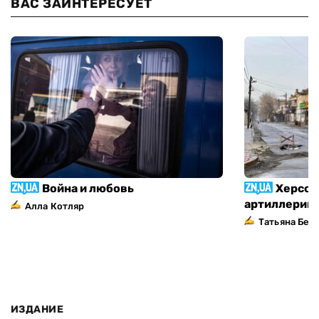
ВАС ЗАИНТЕРЕСУЕТ
Война и любовь
Херсон
артиллерий
Алла Котляр
Татьяна Без
ИЗДАНИЕ