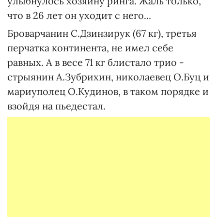
улыбнулось хозяину ринга. Жаль только,
что в 26 лет он уходит с него...
Броварчанин С.Дзинзирук (67 кг), третья
перчатка континента, не имел себе
равных. А в весе 71 кг блистало трио -
стрыянин А.Зубрихин, николаевец О.Буц и
мариуполец О.Кудинов, в таком порядке и
взойдя на пьедестал.