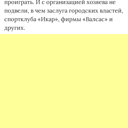
проиграть. И с организацией хозяева не
подвели, в чем заслуга городских властей,
спортклуба «Икар», фирмы «Валсас» и
других.