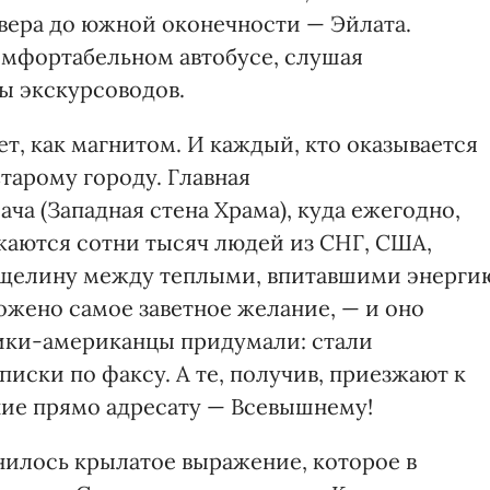
евера до южной оконечности — Эйлата.
комфортабельном автобусе, слушая
ы экскурсоводов.
ет, как магнитом. И каждый, кто оказывается
Старому городу. Главная
ча (Западная стена Храма), куда ежегодно,
зжаются сотни тысяч людей из СНГ, США,
асщелину между теплыми, впитавшими энерги
ожено самое заветное желание, — и оно
ники-американцы придумали: стали
писки по факсу. А те, получив, приезжают к
ние прямо адресату — Всевышнему!
илось крылатое выражение, которое в