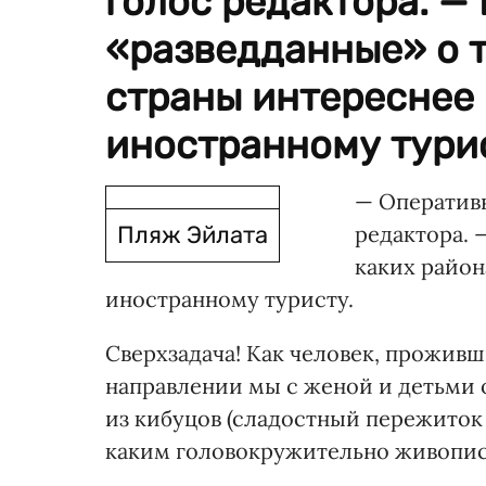
голос редактора. —
«разведданные» о т
страны интереснее 
иностранному турис
— Оперативн
Пляж Эйлата
редактора. 
каких район
иностранному туристу.
Сверхзадача! Как человек, проживши
направлении мы с женой и детьми 
из кибуцов (сладостный пережиток
каким головокружительно живопис