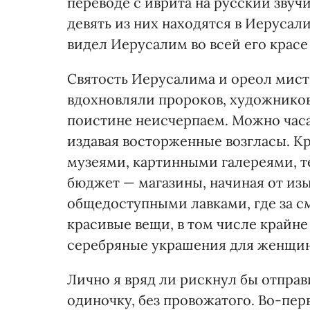
переводе с иврита на русский звуч
девять из них находятся в Иерусали
видел Иерусалим во всей его красе
Святость Иерусалима и ореол мист
вдохновляли пророков, художников
поистине неисчерпаем. Можно часа
издавая восторженные возгласы. К
музеями, картинными галереями, т
бюджет — магазины, начиная от из
общедоступными лавками, где за 
красивые вещи, в том числе крайне
серебряные украшения для женщин
Лично я вряд ли рискнул бы отправ
одиночку, без провожатого. Во-пер