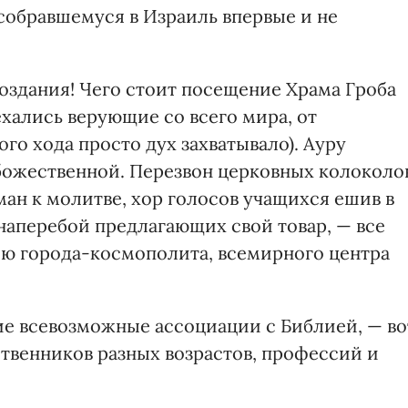
собравшемуся в Израиль впервые и не
оздания! Чего стоит посещение Храма Гроба
ехались верующие со всего мира, от
го хода просто дух захватывало). Ауру
божественной. Перезвон церковных колоколо
ан к молитве, хор голосов учащихся ешив в
наперебой предлагающих свой товар, — все
ию города-космополита, всемирного центра
е всевозможные ассоциации с Библией, — во
твенников разных возрастов, профессий и