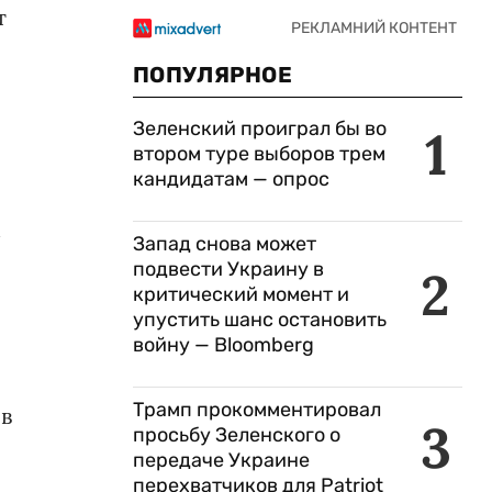
т
ПОПУЛЯРНОЕ
Зеленский проиграл бы во
1
втором туре выборов трем
кандидатам — опрос
м
Запад снова может
подвести Украину в
2
критический момент и
упустить шанс остановить
войну — Bloomberg
Трамп прокомментировал
 в
3
просьбу Зеленского о
передаче Украине
перехватчиков для Patriot