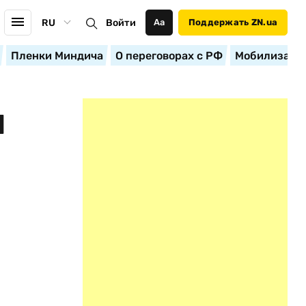
RU
Войти
Аа
Поддержать ZN.ua
Пленки Миндича
О переговорах с РФ
Мобилизация
М