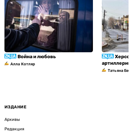
Война и любовь
Херсон
артиллерий
Алла Котляр
Татьяна Без
ИЗДАНИЕ
Архивы
Редакция