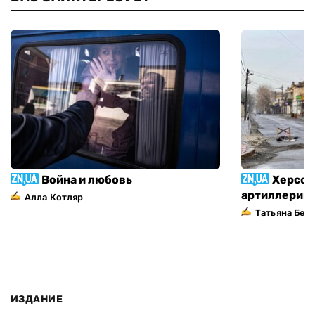
Война и любовь
Херсон
артиллерий
Алла Котляр
Татьяна Без
ИЗДАНИЕ