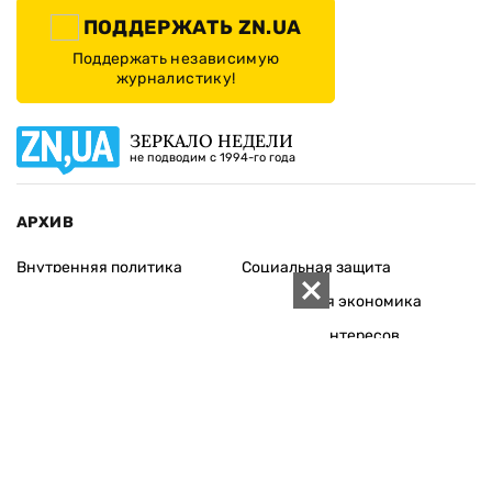
ПОДДЕРЖАТЬ ZN.UA
Поддержать независимую
журналистику!
ЗЕРКАЛО НЕДЕЛИ
не подводим с 1994-го года
АРХИВ
Внутренняя политика
Социальная защита
Международная политика
Зарубежная экономика
Макроуровень
Конфликт интересов
Энергорынок
Экономическая
безопасность
Приватизация
Персоналии
Экономика регионов
Социум
Наука
История