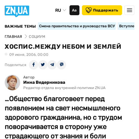
RU
Аа
Поддержать
Смена правительства и руководства ВСУ
Вступление
ВАЖНЫЕ ТЕМЫ
ГЛАВНАЯ
СОЦИУМ
ХОСПИС.МЕЖДУ НЕБОМ И ЗЕМЛЕЙ
09 июня, 2006, 00:00
Поделиться
Автор
Инна Ведерникова
Редактор отдела внутренней политики ZN.UA
…Общество благоговеет перед
появлением на свет несмышленого
здорового гражданина, но с трудом
поворачивается в сторону уже
страдающего от знания и боли