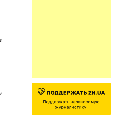
е
в
ПОДДЕРЖАТЬ ZN.UA
Поддержать независимую
журналистику!