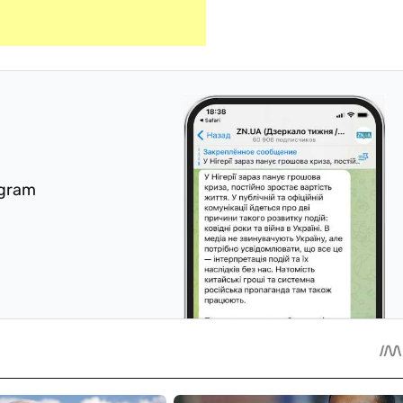
egram