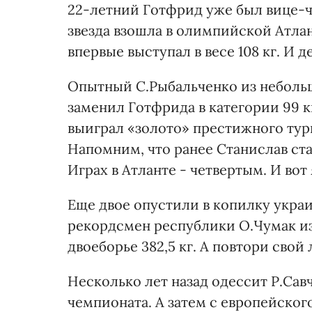
22-летний Готфрид уже был вице-ч
звезда взошла в олимпийской Атла
впервые выступал в весе 108 кг. И 
Опытный С.Рыбальченко из небольш
заменил Готфрида в категории 99 к
выиграл «золото» престижного турн
Напомним, что ранее Станислав ст
Играх в Атланте - четвертым. И вот
Еще двое опустили в копилку укра
рекордсмен республики О.Чумак из
двоеборье 382,5 кг. А повтори свой
Несколько лет назад одессит Р.Савч
чемпионата. А затем с европейског