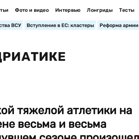
тьи
Фото и видео
Интервью
Лонгриды
Тесты
ства ВСУ
Вступление в ЕС: кластеры
Реформа армии
ДРИАТИКЕ
ой тяжелой атлетики на
не весьма и весьма
инувшем сезоне произоше