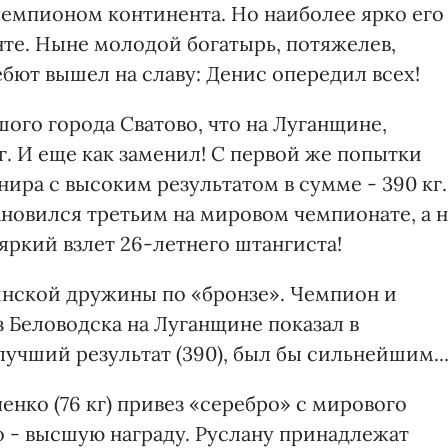
емпионом континента. Но наиболее ярко его
нте. Ныне молодой богатырь, потяжелев,
дебют вышел на славу: Денис опередил всех!
ого города Сватово, что на Луганщине,
г. И еще как заменил! С первой же попытки
ира с высоким результатом в сумме - 390 кг.
ановился третьим на мировом чемпионате, а н
 яркий взлет 26-летнего штангиста!
инской дружины по «бронзе». Чемпион и
 Беловодска на Луганщине показал в
 лучший результат (390), был бы сильнейшим..
енко (76 кг) привез «серебро» с мирового
о - высшую награду. Руслану принадлежат