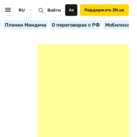
RU
Войти
Аа
Поддержать ZN.ua
Пленки Миндича
О переговорах с РФ
Мобилизация
л