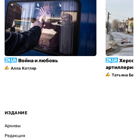
Война и любовь
Херсон
артиллерий
Алла Котляр
Татьяна Без
ИЗДАНИЕ
Архивы
Редакция