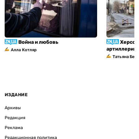
Война и любовь
Херсон
артиллерий
Алла Котляр
Татьяна Без
ИЗДАНИЕ
Архивы
Редакция
Реклама
Редакционная политика