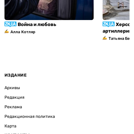
Война и любовь
Херсон
артиллерий
Алла Котляр
Татьяна Без
ИЗДАНИЕ
Архивы
Редакция
Реклама
Редакционная политика
Карта