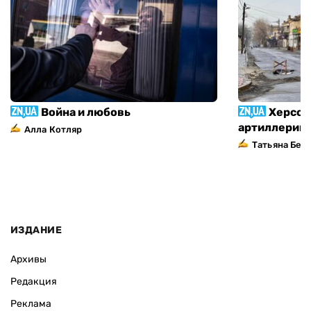
Война и любовь
Херсон
артиллерий
Алла Котляр
Татьяна Без
ИЗДАНИЕ
Архивы
Редакция
Реклама