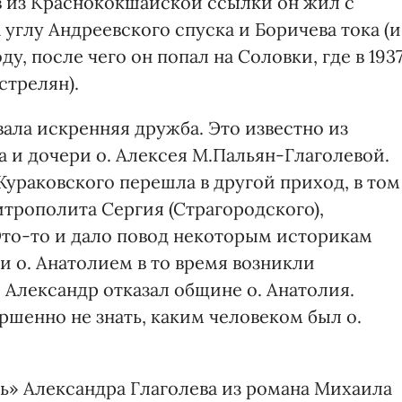
ев из Краснококшайской ссылки он жил с
углу Андреевского спуска и Боричева тока (и
оду, после чего он попал на Соловки, где в 193
стрелян).
ала искренняя дружба. Это известно из
 и дочери о. Алексея М.Пальян-Глаголевой.
ураковского перешла в другой приход, в том
трополита Сергия (Страгородского),
Это-то и дало повод некоторым историкам
и о. Анатолием в то время возникли
. Александр отказал общине о. Анатолия.
ршенно не знать, каким человеком был о.
» Александра Глаголева из романа Михаила