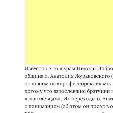
Известно, что в храм Николы Доброг
община о. Анатолия Жураковского (п
основном из «профессорской» моло
потому что взрослевшие братчики и
«глаголевцам». Их переходы о. Ана
с пониманием (об этом он писал в о