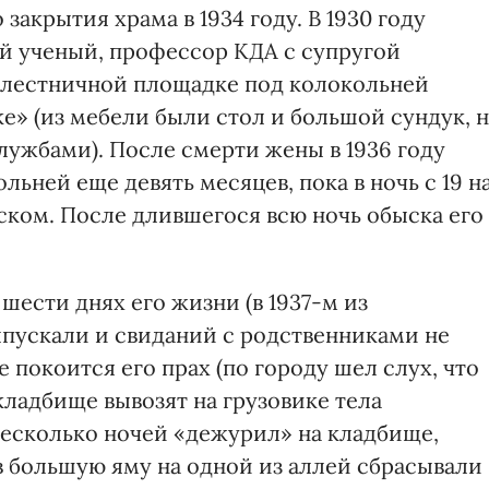
закрытия храма в 1934 году. В 1930 году
й ученый, профессор КДА с супругой
 лестничной площадке под колокольней
е» (из мебели были стол и большой сундук, н
ужбами). После смерти жены в 1936 году
ьней еще девять месяцев, пока в ночь с 19 н
ском. После длившегося всю ночь обыска его
шести днях его жизни (в 1937-м из
пускали и свиданий с родственниками не
де покоится его прах (по городу шел слух, что
ладбище вывозят на грузовике тела
несколько ночей «дежурил» на кладбище,
 в большую яму на одной из аллей сбрасывали