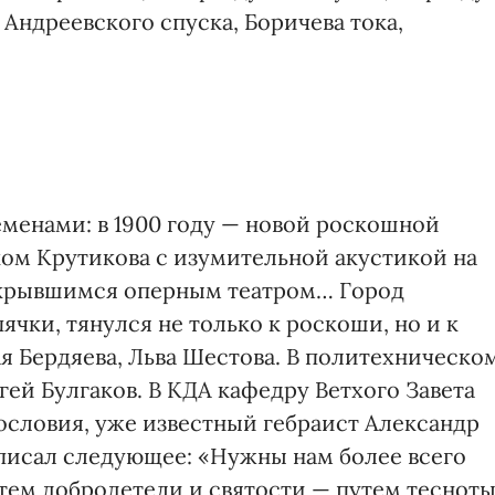
Андреевского спуска, Боричева тока,
еменами: в 1900 году — новой роскошной
ом Крутикова с изумительной акустикой на
открывшимся оперным театром… Город
чки, тянулся не только к роскоши, но и к
я Бердяева, Льва Шестова. В политехническо
ей Булгаков. В КДА кафедру Ветхого Завета
ословия, уже известный гебраист Александр
аписал следующее: «Нужны нам более всего
тем добродетели и святости — путем тесноты