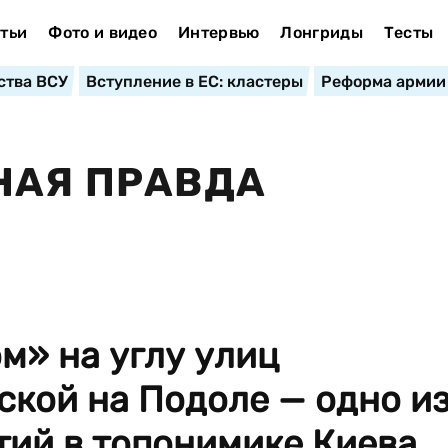
тьи
Фото и видео
Интервью
Лонгриды
Тесты
ства ВСУ
Вступление в ЕС: кластеры
Реформа армии
НАЯ ПРАВДА
м» на углу улиц
ской на Подоле — одно и
ий в топонимике Киева...