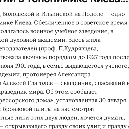
ц Волошской и Ильинской на Подоле — одно
мике Киева. Обезличенное в советское время
полагалось военное учебное заведение, в
кой духовной академии. Здесь жила
еподавателей (проф. П.Кудрявцева,
твовала явочным порядком до 1927 года посл
 июня 1901 года, в семье выдающегося ученого,
адемии, протоиерея Александра
я Алексей Глаголев — священник, спасавший 
 праведник мира. Об этом сообщает
фессорского дома», установленная 30 января
 с бронзовой плиты на нас смотрят
ные лики этих двух людей, хочется думать,
— открывающего правду своих улиц и правду 