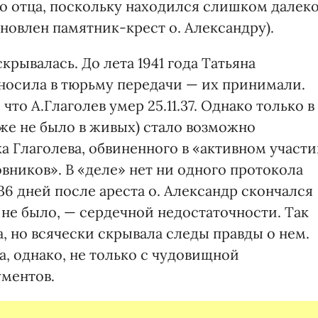
его отца, поскольку находился слишком далеко
ановлен памятник-крест о. Александру).
крывалась. До лета 1941 года Татьяна
 носила в тюрьму передачи — их принимали.
то А.Глаголев умер 25.11.37. Однако только в
уже не было в живых) стало возможно
а Глаголева, обвиненного в «активном участ
вников». В «деле» нет ни одного протокола
 36 дней после ареста о. Александр скончался
а не было, — сердечной недостаточности. Так
а, но всячески скрывала следы правды о нем.
а, однако, не только с чудовищной
ментов.