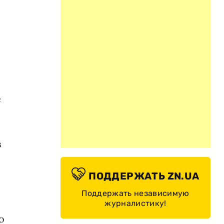
е
в
ПОДДЕРЖАТЬ ZN.UA
Поддержать независимую
журналистику!
о