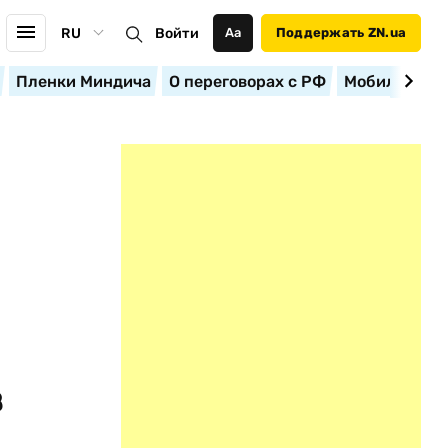
RU
Войти
Аа
Поддержать ZN.ua
Пленки Миндича
О переговорах с РФ
Мобилизация
з