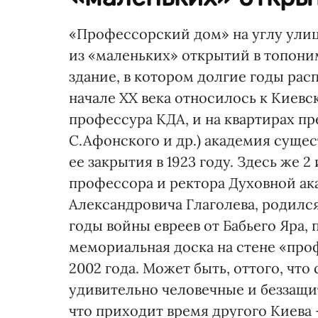
«Профессорский дом» на углу ули
из «маленьких» открытий в топони
здание, в котором долгие годы рас
начале ХХ века относилось к Киевс
профессура КДА, и на квартирах пр
С.Афонского и др.) академия сущес
ее закрытия в 1923 году. Здесь же 2
профессора и ректора Духовной ак
Александровича Глаголева, родилс
годы войны евреев от Бабьего Яра,
мемориальная доска на стене «про
2002 года. Может быть, оттого, что
удивительно человечные и беззащит
что приходит время другого Киева 