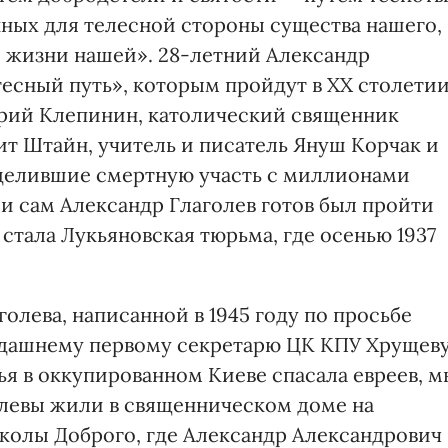
нных для телесной стороны существа нашего,
 жизни нашей». 28-летний Александр
тесный путь», которым пройдут в ХХ столети
трий Клепинин, католический священник
т Штайн, учитель и писатель Януш Корчак и
зделившие смертную участь с миллионами
и сам Александр Глаголев готов был пройти
 стала Лукьяновская тюрьма, где осенью 1937
голева, написанной в 1945 году по просьбе
гдашнему первому секретарю ЦК КПУ Хрущеву
мья в оккупированном Киеве спасала евреев, м
аголевы жили в священническом доме на
колы Доброго, где Александр Александрович