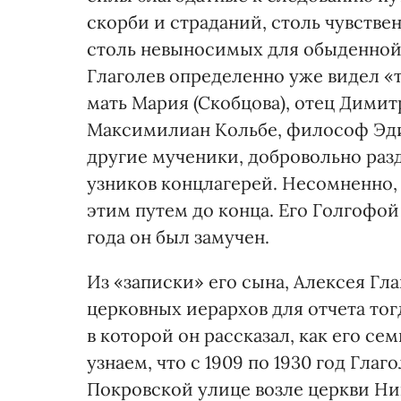
скорби и страданий, столь чувстве
столь невыносимых для обыденной
Глаголев определенно уже видел «
мать Мария (Скобцова), отец Дими
Максимилиан Кольбе, философ Эди
другие мученики, добровольно ра
узников концлагерей. Несомненно, 
этим путем до конца. Его Голгофой
года он был замучен.
Из «записки» его сына, Алексея Гла
церковных иерархов для отчета то
в которой он рассказал, как его се
узнаем, что с 1909 по 1930 год Гл
Покровской улице возле церкви Ни