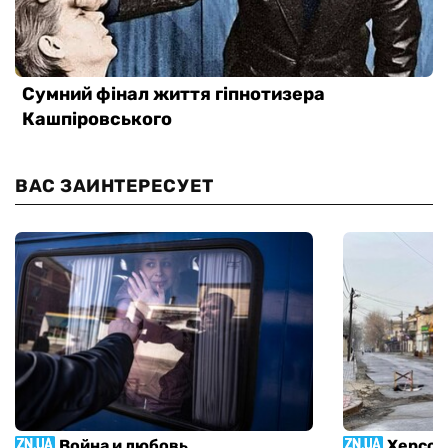
ВАС ЗАИНТЕРЕСУЕТ
Война и любовь
Херсон