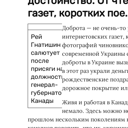
достоинство. От чт
газет, коротких пое..
Доброта — не очень-то
Рей
интернетовских газет, 
Гнатишин
фотографий чиновнико
салютует
современной Украины с
после
доброты в Украине выз
присяги на
в этот раз украли день
должность
рождественские поздр
генерал-
дорожное покрытие ил
губернатора
Канады
Живя и работая в Канад
немало. Здесь можно не
прошлом нескольким поколениям н
канадцев поверить, что их, украинц