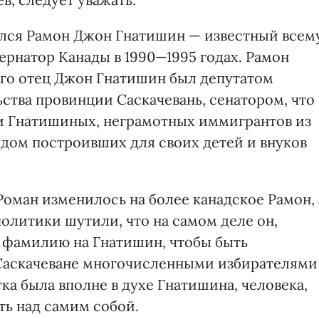
дился Рамон Джон Гнатишин — известный всем
ернатор Канады в 1990—1995 годах. Рамон
его отец Джон Гнатишин был депутатом
ства провинции Саскачевань, сенатором, что
и Гнатишиных, неграмотных иммигрантов из
дом построивших для своих детей и внуков
 Роман изменилось на более канадское Рамон, 
политики шутили, что на самом деле он,
 фамилию на Гнатишин, чтобы быть
 Саскачеване многочисленными избирателями
ка была вполне в духе Гнатишина, человека,
ь над самим собой.