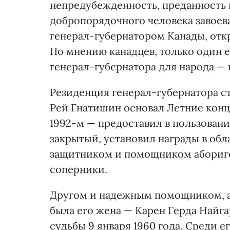
непредубежденность, преданность 
добропорядочного человека завоев
генерал-губернатором Канады, отк
По мнению канадцев, только один е
генерал-губернатора для народа — 
Резиденция генерал-губернатора ст
Рей Гнатишин основал Летние конц
1992-м — предоставил в пользовани
закрытый, установил награды в обла
защитником и помощником абориге
соперники.
Другом и надежным помощником, а
была его жена — Карен Герда Найг
судьбы 9 января 1960 года. Среди 