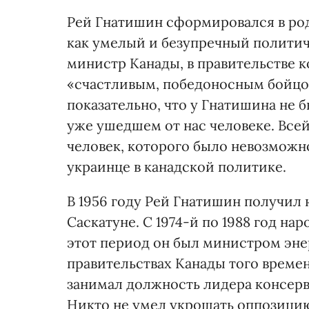
Рей Гнатишин сформировался в ро
как умелый и безупречный политич
министр Канады, в правительстве к
«счастливым, победоносным бойцо
показательно, что у Гнатишина не б
уже ушедшем от нас человеке. Всей
человек, которого было невозможно
украинце в канадской политике.
В 1956 году Рей Гнатишин получил 
Саскатуне. С 1974-й по 1988 год нар
этот период он был министром эне
правительствах Канады того времен
занимал должность лидера консерв
Никто не умел укрощать оппозицию в