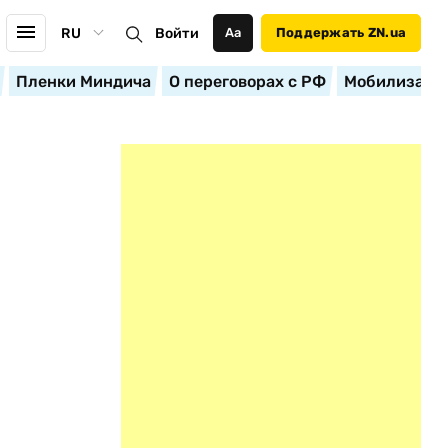
RU
Войти
Аа
Поддержать ZN.ua
Пленки Миндича
О переговорах с РФ
Мобилизация