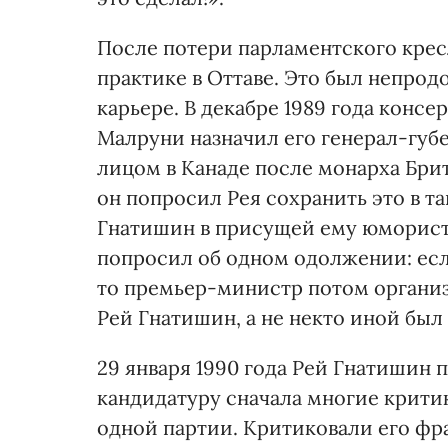
После потери парламентского крес
практике в Оттаве. Это был непро
карьере. В декабре 1989 года кон
Малруни назначил его генерал-гу
лицом в Канаде после монарха Бри
он попросил Рея сохранить это в т
Гнатишин в присущей ему юморис
попросил об одном одолжении: если
то премьер-министр потом организ
Рей Гнатишин, а не некто иной был
29 января 1990 года Рей Гнатишин 
кандидатуру сначала многие крит
одной партии. Критиковали его фр