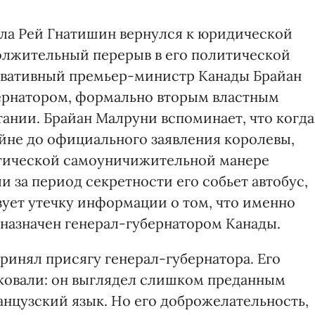
ла Рей Гнатишин вернулся к юридической
должительный перерыв в его политической
сервативный премьер-министр Канады Брайан
бернатором, формально вторым властным
тании. Брайан Малруни вспоминает, что когда
айне до официального заявления королевы,
тической самоуничижительной манере
 за период секретности его собьет автобус,
ует утечку информации о том, что именно
 назначен генерал-губернатором Канады.
принял присягу генерал-губернатора. Его
иковали: он выглядел слишком преданным
анцузский язык. Но его доброжелательность,