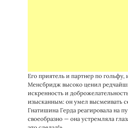
Его приятель и партнер по гольфу
Менсбридж высоко ценил редчайши
искренность и доброжелательность
изысканным: он умел высмеивать с
Гнатишина Герда реагировала на п
своеобразно — она устремляла глаз
это сделал!».