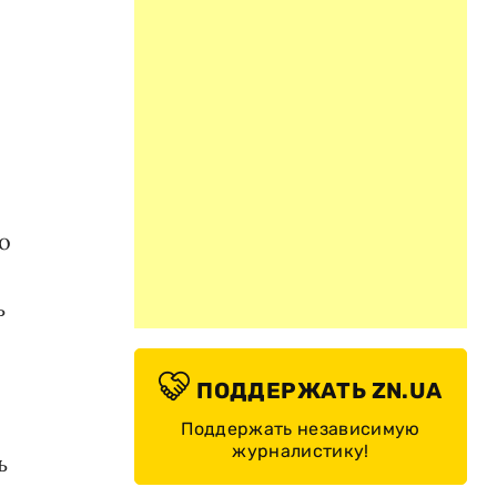
о
ь
ПОДДЕРЖАТЬ ZN.UA
Поддержать независимую
журналистику!
ь