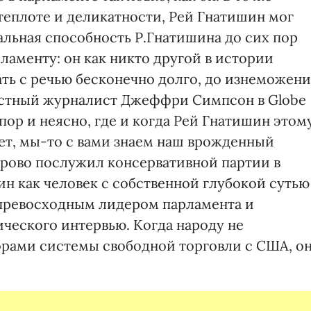
теплоте и деликатности, Рей Гнатишин мог
альная способность Р.Гнатишина до сих пор
ламенту: он как никто другой в истории
ать с речью бесконечно долго, до изнеможен
звестный журналист Джеффри Симпсон в Globe
х пор и неясно, где и когда Рей Гнатишин этом
 нет, мы-то с вами знаем наш врожденный
орово послужил консервативной партии в
н как человек с собственной глубокой сутью
л превосходным лидером парламента и
еского интервью. Когда народу не
орами системы свободной торговли с США, о