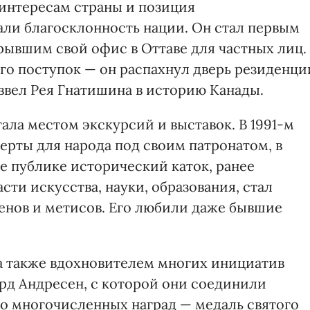
интересам страны и позиция
али благосклонность нации. Он стал первым
рывшим свой офис в Оттаве для частных лиц.
го поступок — он распахнул дверь резиденци
ввел Рея Гнатишина в историю Канады.
ала местом экскурсий и выставок. В 1991-м
ерты для народа под своим патронатом, в
е публике исторический каток, ранее
сти искусства, науки, образования, стал
нов и метисов. Его любили даже бывшие
 также вдохновителем многих инициатив
ард Андресен, с которой они соединили
его многочисленных наград — медаль святого