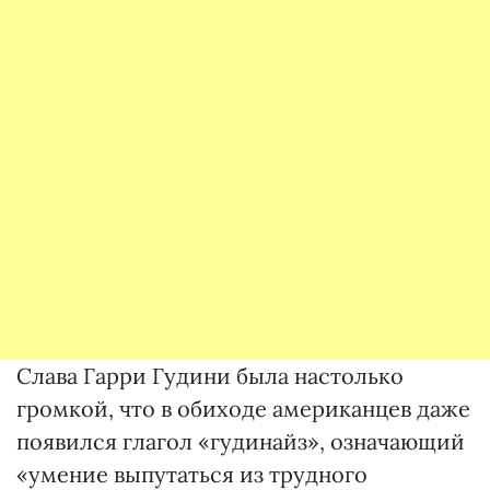
Слава Гарри Гудини была настолько
громкой, что в обиходе американцев даже
появился глагол «гудинайз», означающий
«умение выпутаться из трудного