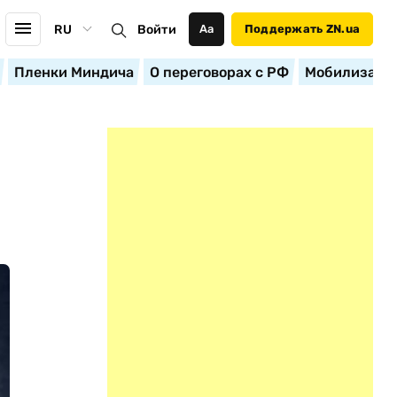
RU
Войти
Аа
Поддержать ZN.ua
Пленки Миндича
О переговорах с РФ
Мобилизация