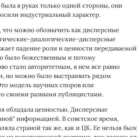
 была в руках только одной стороны, они
носили индустриальный характер.
, что можно обозначить как дисперсные
огические-диалогические-дисперсные
жает падение роли и ценности передаваемой
во было божественным и потому
во стало авторитетным, в нем все равно
и, но можно было выстраивать рядом
Это модель научных споров или
со своими разными публицистами.
ия обладала ценностью. Дисперсные
ной" информацией. В советское время,
яла страной так же, как и ЦК. Ее нельзя был
ек на иерархической лестнице, тем важнее дл