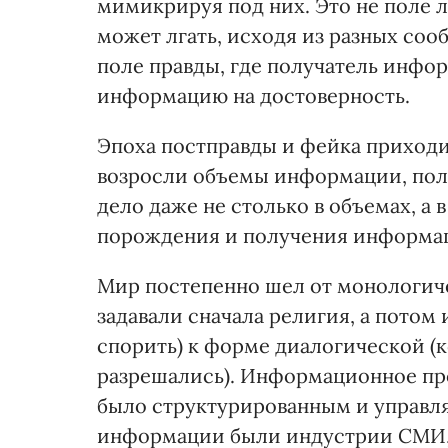
мимикрируя под них. Это не поле лж
может лгать, исходя из разных соо
поле правды, где получатель инфо
информацию на достоверность.
Эпоха постправды и фейка приходи
возросли объемы информации, пол
дело даже не столько в объемах, а
порождения и получения информа
Мир постепенно шел от монологич
задавали сначала религия, а потом
спорить) к форме диалогической (к
разрешались). Информационное про
было структурированным и управл
информации были индустрии СМИ, 