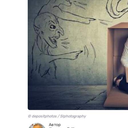
© depositphotos / SIphotography
Автор