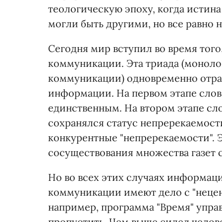
теологическую эпоху, когда истина
могли быть другими, но все равно 
Сегодня мир вступил во время того
коммуникации. Эта триада (монол
коммуникации) одновременно отра
информации. На первом этапе сло
единственным. На втором этапе сло
сохранялся статус непререкаемост
конкурентные "непререкаемости". 
сосуществования множества газет 
Но во всех этих случаях информац
коммуникации имеют дело с "нецен
например, программа "Время" управл
пропустить. Чем выше сидел челов