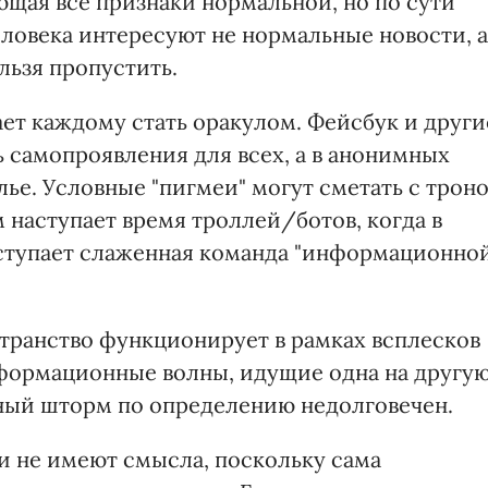
щая все признаки нормальной, но по сути
еловека интересуют не нормальные новости, а
льзя пропустить.
т каждому стать оракулом. Фейсбук и други
 самопроявления для всех, а в анонимных
ье. Условные "пигмеи" могут сметать с трон
м наступает время троллей/ботов, когда в
ступает слаженная команда "информационно
ранство функционирует в рамках всплесков
нформационные волны, идущие одна на другую
ый шторм по определению недолговечен.
 не имеют смысла, поскольку сама