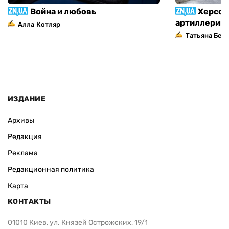
Война и любовь
Херсон
артиллерий
Алла Котляр
Татьяна Без
ИЗДАНИЕ
Архивы
Редакция
Реклама
Редакционная политика
Карта
КОНТАКТЫ
01010 Киев, ул. Князей Острожских, 19/1