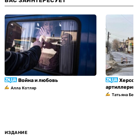
ВАС ЗАИНТЕРЕСУЕТ
Война и любовь
Херсон
артиллерий
Алла Котляр
Татьяна Без
ИЗДАНИЕ