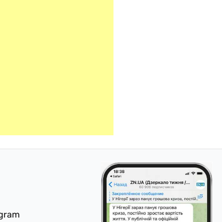
egram