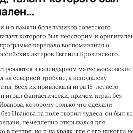
ален...
ии и в памяти болельщиков советского
талант которого был неоспорим и оригинален
 программе передало воспоминания о
оссийских актеров Евгения Кровинского.
встречаются в календарном матче московские
 на северной трибуне, а неподалеку
ты. Всех их привлекала игра 18-летнего
он играл фантастически, причем играл без
 Иванова, которому только что сделали
без Иванова на поле творил чудеса, он был вс
ередачи, немедленно открывался для
 в центре, но и на краях, где я его никогда н