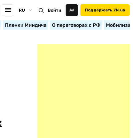
RU
Войти
Аа
Поддержать ZN.ua
Пленки Миндича
О переговорах с РФ
Мобилизация
к