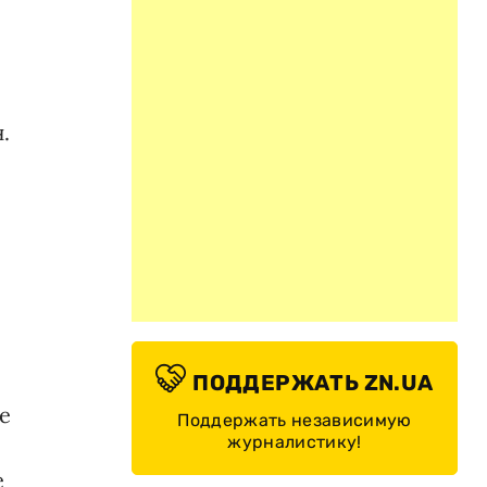
.
ПОДДЕРЖАТЬ ZN.UA
е
Поддержать независимую
журналистику!
е