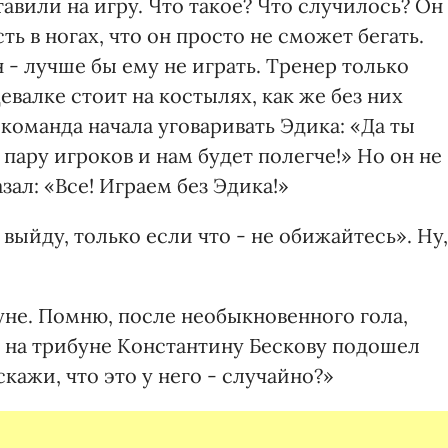
тавили на игру. Что такое? Что случилось? Он
ть в ногах, что он просто не сможет бегать.
 - лучше бы ему не играть. Тренер только
девалке стоит на костылях, как же без них
 команда начала уговаривать Эдика: «Да ты
 пару игроков и нам будет полегче!» Но он не
азал: «Все! Играем без Эдика!»
выйду, только если что - не обижайтесь». Ну,
уне. Помню, после необыкновенного гола,
 на трибуне Константину Бескову подошел
кажи, что это у него - случайно?»