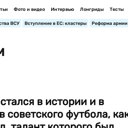
тьи
Фото и видео
Интервью
Лонгриды
Тесты
ства ВСУ
Вступление в ЕС: кластеры
Реформа армии
М
стался в истории и в
 советского футбола, ка
, талант которого был