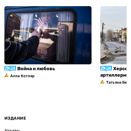
Война и любовь
Херсон
артиллерий
Алла Котляр
Татьяна Без
ИЗДАНИЕ
Архивы