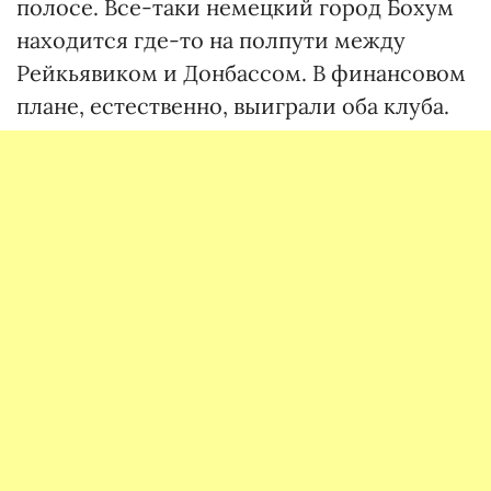
полосе. Все-таки немецкий город Бохум
находится где-то на полпути между
Рейкьявиком и Донбассом. В финансовом
плане, естественно, выиграли оба клуба.