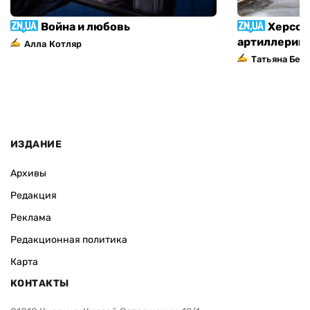
Война и любовь
Херсон
артиллерий
Алла Котляр
Татьяна Без
ИЗДАНИЕ
Архивы
Редакция
Реклама
Редакционная политика
Карта
КОНТАКТЫ