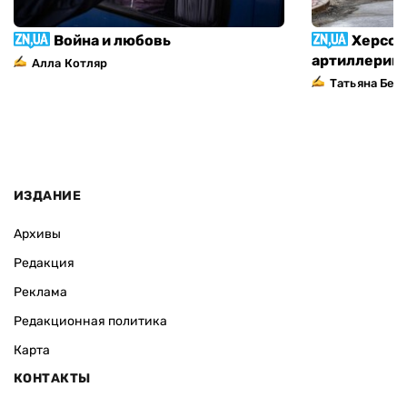
Война и любовь
Херсон
артиллерий
Алла Котляр
Татьяна Без
ИЗДАНИЕ
Архивы
Редакция
Реклама
Редакционная политика
Карта
КОНТАКТЫ