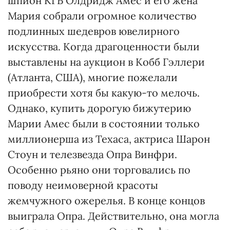
шпион КГБ Олдридж Амес и его жена
Мария собрали огромное количество
подлинных шедевров ювелирного
искусства. Когда драгоценности были
выставлены на аукцион в Кобб Гэллери
(Атланта, США), многие пожелали
приобрести хотя бы какую-то мелочь.
Однако, купить дорогую бижутерию
Марии Амес были в состоянии только
миллионерша из Техаса, актриса Шарон
Стоун и телезвезда Опра Винфри.
Особенно рьяно они торговались по
поводу неимоверной красоты
жемчужного ожерелья. В конце концов
выиграла Опра. Действительно, она могла