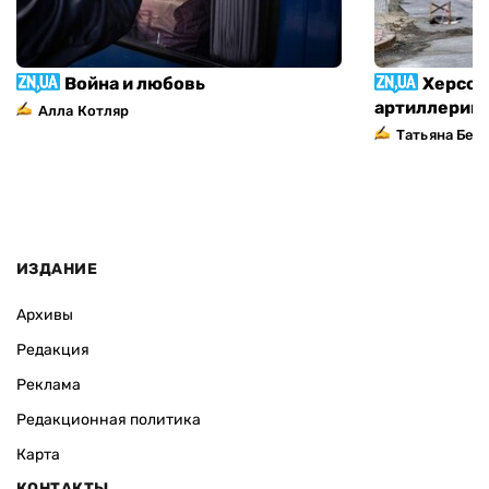
Война и любовь
Херсон
артиллерий
Алла Котляр
Татьяна Без
ИЗДАНИЕ
Архивы
Редакция
Реклама
Редакционная политика
Карта
КОНТАКТЫ