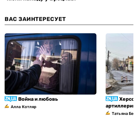
ВАС ЗАИНТЕРЕСУЕТ
Война и любовь
Херсон
артиллерий
Алла Котляр
Татьяна Без