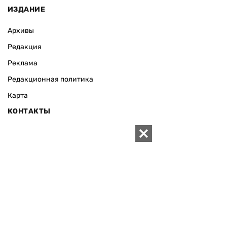
ИЗДАНИЕ
Архивы
Редакция
Реклама
Редакционная политика
Карта
КОНТАКТЫ
01010 Киев, ул. Князей Острожских, 19/1
Телефон редакции:
+380 (44) 280-04-85
Электронная почта редакции:
zn94@ukr.net
Электронная почта службы новостей:
editor@zn.ua
СОЦСЕТИ