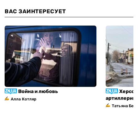
ВАС ЗАИНТЕРЕСУЕТ
Война и любовь
Херсон
артиллерий
Алла Котляр
Татьяна Без