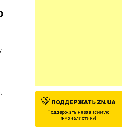
о
у
в
ПОДДЕРЖАТЬ ZN.UA
Поддержать независимую
журналистику!