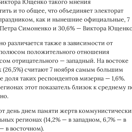
 Виктора Ющенко такого мнения
ить и то общее, что объединяет электорат
 праздником, как и нынешние официальные, 7
 Петра Симоненко и 30,6% — Виктора Ющенко
о различается также в зависимости от
, полюсом положительного отношения
сом отрицательного — западный. На востоке
 (26,5%) считают 7 ноября самым большим
де доля таких респондентов мизерна — 1,6%.
гионах этот показатель близок к среднему п
но.
этот день днем памяти жертв коммунистически
ьных регионах (14,2% — в западном, 6,7% — в
— в восточном).