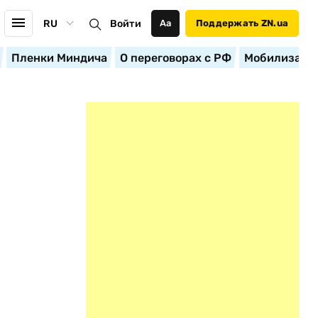
RU
Войти
Аа
Поддержать ZN.ua
Пленки Миндича
О переговорах с РФ
Мобилизация