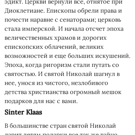
эдикт. Церкви вернули все, отнятое при
Диокле­тиане. Епископы обрели права и
почести наравне с сенаторами; церковь
стала имперской. И начала отсчет эпоха
величественных храмов и дорогих
епископских облачений, великих
возможностей и еще больших искушений.
Эпоха, когда ригоризм стали путать со
святостью. И святой Николай шагнул в
нее, унося из чистого, незлобивого
детства христианства огромный мешок
подарков для нас с вами.
Sinter Klaas
В большинстве стран святой Николай
дарит детям подарки все так же тайно,