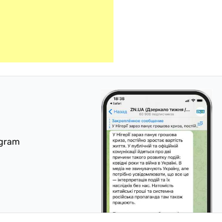
egram