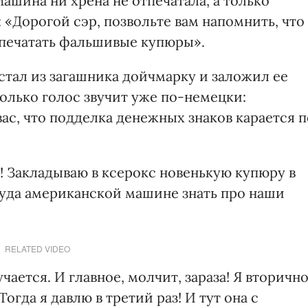
ашина ни хрена не отпечатала, а только
 «Дорогой сэр, позвольте вам напомнить, что
печатать фальшивые купюры».
стал из загашника дойчмарку и заложил ее
Только голос звучит уже по-немецки:
ас, что подделка денежных знаков карается п
ю! Закладываю в ксерокс новенькую купюру в
куда американской машине знать про наши
RELATED VIDEO
ается. И главное, молчит, зараза! Я вторичн
огда я давлю в третий раз! И тут она с