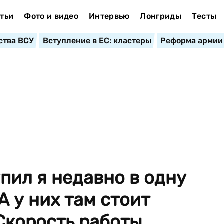
тьи
Фото и видео
Интервью
Лонгриды
Тесты
ства ВСУ
Вступление в ЕС: кластеры
Реформа армии
пил я недавно в одну
А у них там стоит
Скорость работы