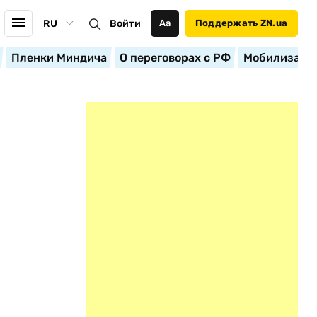
RU
Войти
Аа
Поддержать ZN.ua
Пленки Миндича
О переговорах с РФ
Мобилизация