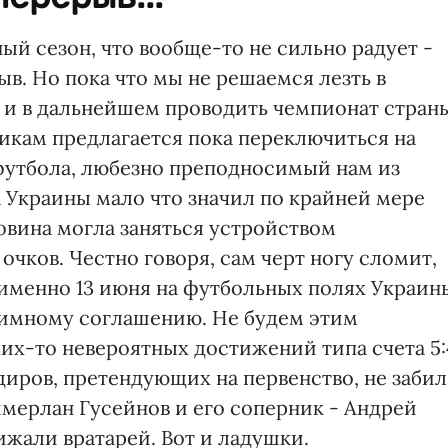
ый сезон, что вообще-то не сильно радует -
рыв. Но пока что мы не решаемся лезть в
о и в дальнейшем проводить чемпионат стран
щикам предлагается пока переключиться на
футбола, любезно преподносимый нам из
 Украины мало что значил по крайней мере
овина могла заняться устройством
очков. Честно говоря, сам черт ногу сломит,
о именно 13 июня на футбольных полях Украин
заимному соглашению. Не будем этим
аких-то невероятных достижений типа счета 5:
диров, претендующих на первенство, не забил
имерлан Гусейнов и его соперник - Андрей
ижали вратарей. Вот и ладушки.