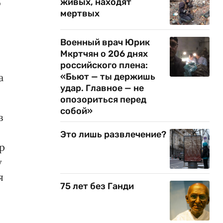
о
живых, находят
мертвых
Военный врач Юрик
Мкртчян о 206 днях
российского плена:
а
«Бьют — ты держишь
удар. Главное — не
опозориться перед
собой»
в
Это лишь развлечение?
р
у
я
75 лет без Ганди