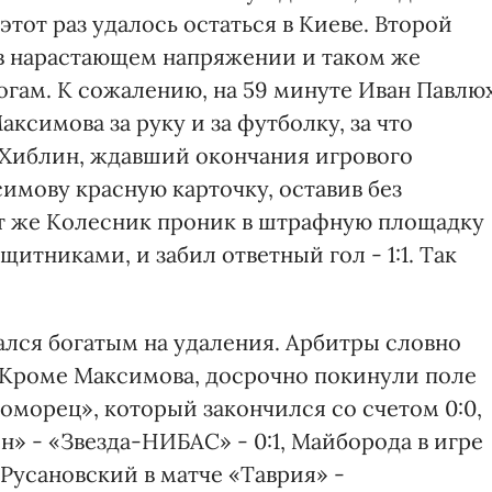
этот раз удалось остаться в Киеве. Второй
в нарастающем напряжении и таком же
гам. К сожалению, на 59 минуте Иван Павлю
ксимова за руку и за футболку, за что
 Хиблин, ждавший окончания игрового
симову красную карточку, оставив без
ут же Колесник проник в штрафную площадку
итниками, и забил ответный гол - 1:1. Так
ался богатым на удаления. Арбитры словно
. Кроме Максимова, досрочно покинули поле
оморец», который закончился со счетом 0:0,
» - «Звезда-НИБАС» - 0:1, Майборода в игре
 Русановский в матче «Таврия» -