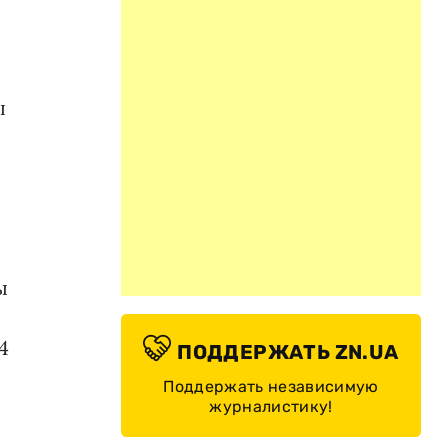
ы
ы
4
ПОДДЕРЖАТЬ ZN.UA
Поддержать независимую
журналистику!