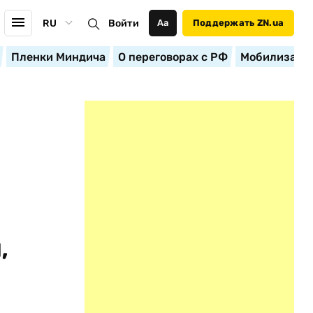
RU
Войти
Аа
Поддержать ZN.ua
Пленки Миндича
О переговорах с РФ
Мобилизация
,