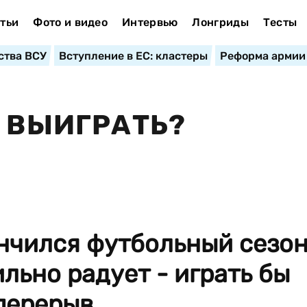
тьи
Фото и видео
Интервью
Лонгриды
Тесты
ства ВСУ
Вступление в ЕС: кластеры
Реформа армии
Е ВЫИГРАТЬ?
ончился футбольный сезон
льно радует - играть бы
перерыв...