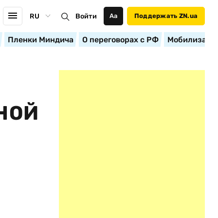
RU
Войти
Аа
Поддержать ZN.ua
Пленки Миндича
О переговорах с РФ
Мобилизация
НОЙ