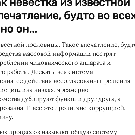
ак невестка из известной
печатление, будто во все
о он...
известной пословицы. Такое впечатление, будт
 Средства массовой информации пестрят
реблений чиновнического аппарата и
 работы. Дескать, вся система
нна, ее действия несогласованны, решения
исциплина низкая, чрезмерно
омства дублируют функции друг друга, а
рованна. И все это пропитано коррупцией,
ину.
ых процессов называют общую систему