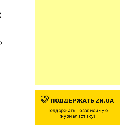
х
о
ПОДДЕРЖАТЬ ZN.UA
Поддержать независимую
журналистику!