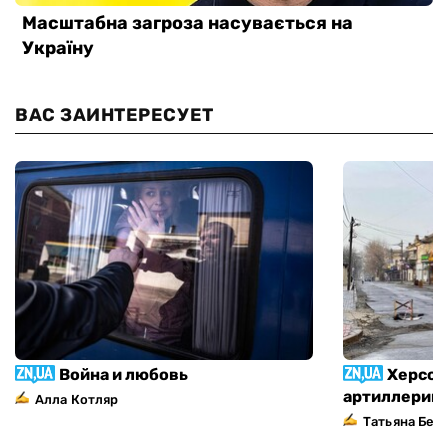
ВАС ЗАИНТЕРЕСУЕТ
Война и любовь
Херсон
артиллерий
Алла Котляр
Татьяна Без