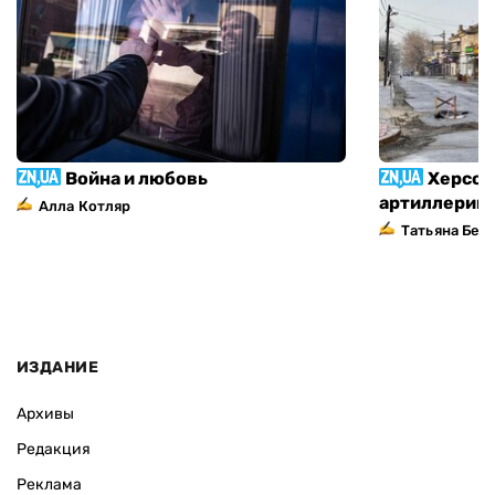
Война и любовь
Херсон
артиллерий
Алла Котляр
Татьяна Без
ИЗДАНИЕ
Архивы
Редакция
Реклама