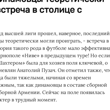
встреча в столице с
д высшей лиги прошел, наверное, последний
ы теоретически могли проиграть, - встреча в
еория такого рода в футболе мало эффективн
Тернополе «Ниве» в предыдущем туре! Нo если
«Шахтером» была для хозяев поля ключевой, о
иевлян Анатолий Пузач. Он отметил также, чт
да были тяжелыми, начиная со времен
жным, так как динамовцы в составе сборной
борной Армении. Сейчас на поле появилась
ктер в трудный момент.