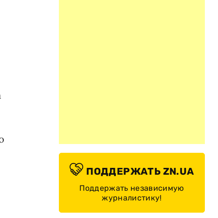
а
о
ПОДДЕРЖАТЬ ZN.UA
Поддержать независимую
журналистику!