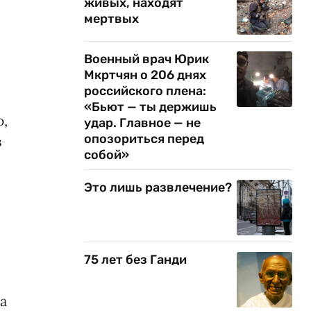
живых, находят
мертвых
Военный врач Юрик
Мкртчян о 206 днях
российского плена:
«Бьют — ты держишь
ю,
удар. Главное — не
опозориться перед
в
собой»
Это лишь развлечение?
75 лет без Ганди
а