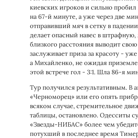
киевских игроков и сильно пробил
на 67-й минуте, а уже через две ми
отправивший мяч в сетку в падении
делает опасный навес в штрафную, 
близкого расстояния выводит свою 
заслуживает приза за красоту - уж
а Михайленко, не ожидая приземле
этой встрече гол - 3:1. Шла 86-я ми
Тур получился результативным. В а
«Черноморец» или его опять прибра
всяком случае, стремительное дви
таблицы, остановлено. Одесситы с
«Звезды-НИБАС» более чем убедител
потухший в последнее время Тимер