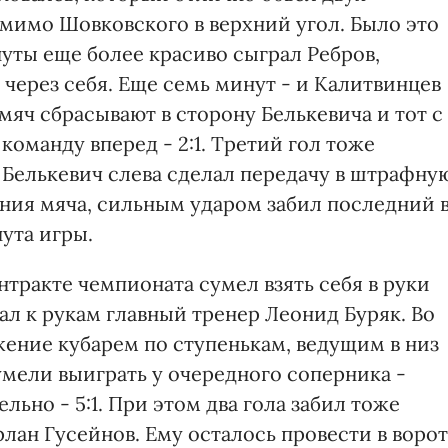
 мимо Шовковского в верхний угол. Было это
нуты еще более красиво сыграл Ребров,
 через себя. Еще семь минут - и Калитвинцев
мяч сбрасывают в сторону Белькевича и тот с
команду вперед - 2:1. Третий гол тоже
е Белькевич слева сделал передачу в штрафну
ния мяча, сильным ударом забил последний 
нута игры.
нтракте чемпионата сумел взять себя в руки
л к рукам главный тренер Леонид Буряк. Во
жение кубарем по ступенькам, ведущим в низ
умели выиграть у очередного соперника -
ьно - 5:1. При этом два гола забил тоже
лан Гусейнов. Ему осталось провести в ворот