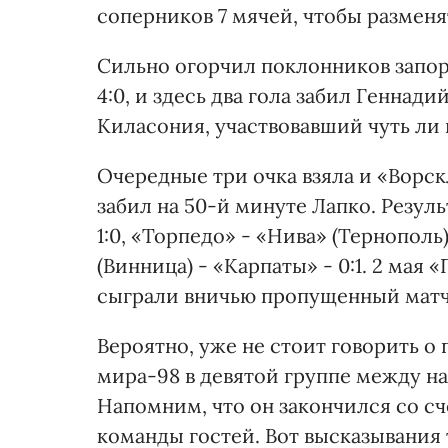
соперников 7 мячей, чтобы разменя
Сильно огорчил поклонников запо
4:0, и здесь два гола забил Геннади
Киласония, участвовавший чуть ли 
Очередные три очка взяла и «Ворскл
забил на 50-й минуте Лапко. Резул
1:0, «Торпедо» - «Нива» (Тернополь)
(Винница) - «Карпаты» - 0:1. 2 мая
сыграли вничью пропущенный матч и
Вероятно, уже не стоит говорить о
мира-98 в девятой группе между 
Напомним, что он закончился со сче
команды гостей. Вот высказывания 