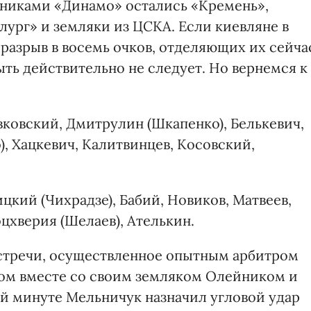
рниками «Динамо» остались «Кремень»,
лург» и земляки из ЦСКА. Если киевляне в
 разрыв в восемь очков, отделяющих их сейча
ть действительно не следует. Но вернемся к
ковский, Дмитрулин (Шкапенко), Белькевич,
), Хацкевич, Калитвинцев, Косовский,
цкий (Чихрадзе), Бабий, Новиков, Матвеев,
оцхверия (Шелаев), Ателькин.
встречи, осуществленное опытным арбитром
м вместе со своим земляком Олейником и
-й минуте Мельничук назначил угловой удар