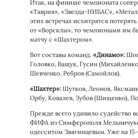
Итак, на финише чемпионата сопе
«Таврия», «Звезда-НИБАС», «Метал
этих встречах исхитрятся потерять
от «Ворсклы», то чемпионами им бы
матчу с «Шахтером».
Вот составы команд.
«Динамо»:
Шов
Головко, Ващук, Гусин (Михайленко
Шевченко, Ребров (Самойлов).
«Шахтер»:
Шутков, Леонов, Яксмани
Орбу, Ковалев, Зубов (Шищенко), П
Прежде всего удивило судейство 
ФИФА из Симферополя Мельничуко
одесситом Звягинцевым. Уже на 15