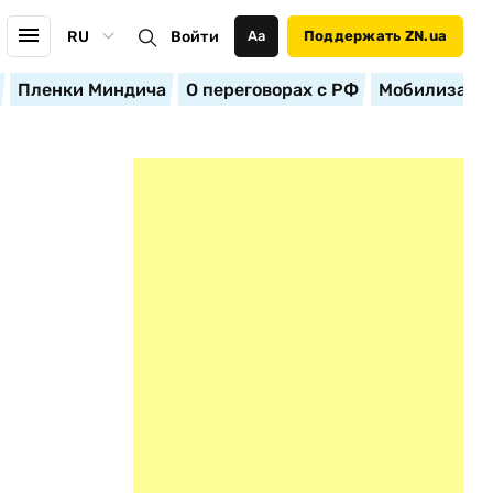
RU
Войти
Аа
Поддержать ZN.ua
Пленки Миндича
О переговорах с РФ
Мобилизация