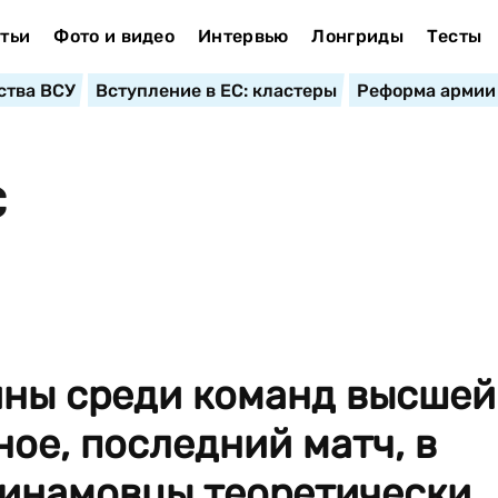
тьи
Фото и видео
Интервью
Лонгриды
Тесты
ства ВСУ
Вступление в ЕС: кластеры
Реформа армии
С
ины среди команд высшей
ное, последний матч, в
динамовцы теоретически