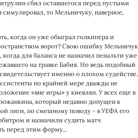
Дмитрулин сбил оставшегося перед пустыми
 симулировал, то Мельничуку, наверное,
ь, когда он уже обыграл голкипера и
остранством ворот? Свою ошибку Мельничук
, когда для баланса не назначил пенальти уже
лежавшего на травке Бабия. Но ведь подобный
свидетельствует именно о плохом судействе.
 ассистенты по крайней мере дважды не
ложение «вне игры» у киевлян. У всех еще в
рожанкина, который недавно допущен к
ой лиги, по смешному поводу - в УЕФА его
битром и назначили судить матч
ть перед этим форму...