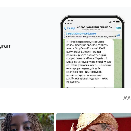
egram