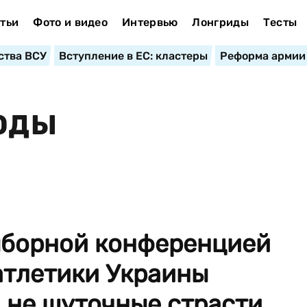
тьи
Фото и видео
Интервью
Лонгриды
Тесты
ства ВСУ
Вступление в ЕС: кластеры
Реформа армии
ВОДЫ
ыборной конференцией
атлетики Украины
 не шуточные страсти,