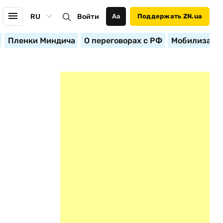
RU
Войти
Аа
Поддержать ZN.ua
Пленки Миндича
О переговорах с РФ
Мобилизация