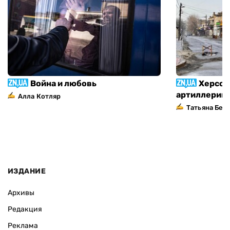
Война и любовь
Херсон
артиллерий
Алла Котляр
Татьяна Без
ИЗДАНИЕ
Архивы
Редакция
Реклама