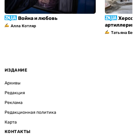
Война и любовь
Херсон
артиллерий
Алла Котляр
Татьяна Без
ИЗДАНИЕ
Архивы
Редакция
Реклама
Редакционная политика
Карта
КОНТАКТЫ