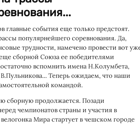
евнования...
 главные события еще только предстоят.
трассы популярнейшего соревнования. Да,
нсовые трудности, намечено провести вот уж
е еще сборной Союза ее победителями
Достаточно вспомнить имена Н.Колумбета,
 В.Пульникова... Теперь ожидаем, что наши
самостоятельной командой.
ую сборную продолжается. Позади
черед чемпионатов страны и участия в
 велогонка Мира стартует в чешском городе