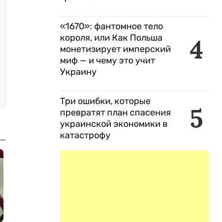
«1670»: фантомное тело
короля, или Как Польша
4
монетизирует имперский
миф — и чему это учит
Украину
Три ошибки, которые
5
превратят план спасения
украинской экономики в
катастрофу