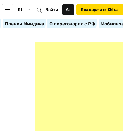
RU
Войти
Аа
Поддержать ZN.ua
Пленки Миндича
О переговорах с РФ
Мобилизация
е