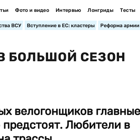
тьи
Фото и видео
Интервью
Лонгриды
Тесты
ства ВСУ
Вступление в ЕС: кластеры
Реформа армии
В БОЛЬШОЙ СЕЗОН
ых велогонщиков главны
 предстоят. Любители в
на трассы