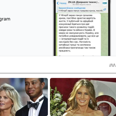
egram