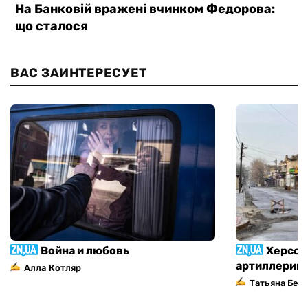
ВАС ЗАИНТЕРЕСУЕТ
Война и любовь
Херсон
артиллерий
Алла Котляр
Татьяна Без