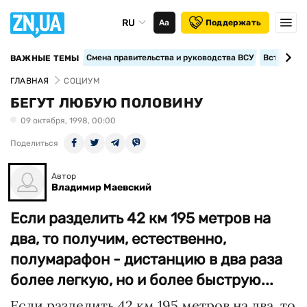
RU
Аа
Поддержать
Смена правительства и руководства ВСУ
Вступление
ВАЖНЫЕ ТЕМЫ
ГЛАВНАЯ
СОЦИУМ
БЕГУТ ЛЮБУЮ ПОЛОВИНУ
09 октября, 1998, 00:00
Поделиться
Автор
Владимир Маевский
Если разделить 42 км 195 метров на
два, то получим, естественно,
полумарафон - дистанцию в два раза
более легкую, но и более быструю...
Если разделить 42 км 195 метров на два, то