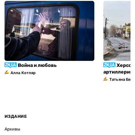
Война и любовь
Херсон
артиллерий
Алла Котляр
Татьяна Без
ИЗДАНИЕ
Архивы