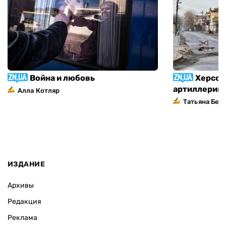
Война и любовь
Херсон
артиллерий
Алла Котляр
Татьяна Без
ИЗДАНИЕ
Архивы
Редакция
Реклама