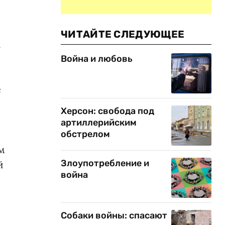
ЧИТАЙТЕ СЛЕДУЮЩЕЕ
а
Война и любовь
е
Херсон: свобода под
артиллерийским
обстрелом
м
Злоупотребление и
й
война
.
Собаки войны: спасают