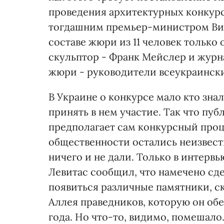
проведения архитектурных конкурсов
тогдашним премьер-министром Викт
составе жюри из 11 человек только
скульптор - Франк Мейслер и жур
жюри - руководители всеукраински
В Украине о конкурсе мало кто зна
принять в нем участие. Так что пу
предполагает сам конкурсный процес
общественности остались неизвестн
ничего и не дали. Только в интервью
Левитас сообщил, что намечено сде
появиться различные памятники, с
Аллея праведников, которую он об
года. Но что-то, видимо, помешало.