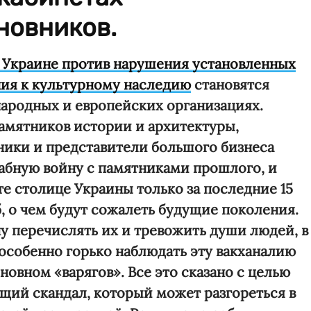
новников.
 Украине против нарушения установленных
ния к культурному наследию
становятся
ародных и европейских организациях.
амятников истории и архитектуры,
вники и представители большого бизнеса
бную войну с памятниками прошлого, и
те столице Украины только за последние 15
 о чем будут сожалеть будущие поколения.
у перечислять их и тревожить души людей, в
 особенно горько наблюдать эту вакханалию
новном «варягов». Все это сказано с целью
щий скандал, который может разгореться в