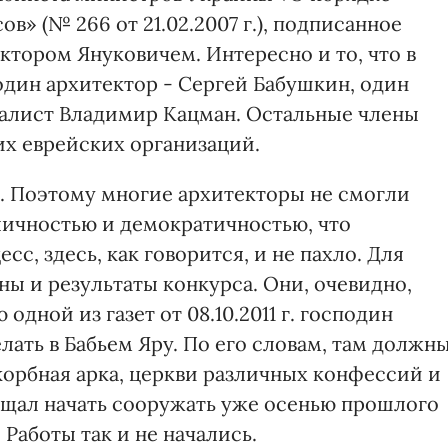
» (№ 266 от 21.02.2007 г.), подписанное
ором Януковичем. Интересно и то, что в
 один архитектор - Сергей Бабушкин, один
налист Владимир Кацман. Остальные члены
х еврейских организаций.
л. Поэтому многие архитекторы не смогли
бличностью и демократичностью, что
с, здесь, как говорится, и не пахло. Для
ы и результаты конкурса. Они, очевидно,
 одной из газет от 08.10.2011 г. господин
лать в Бабьем Яру. По его словам, там должн
корбная арка, церкви различных конфессий и
ещал начать сооружать уже осенью прошлого
 Работы так и не начались.