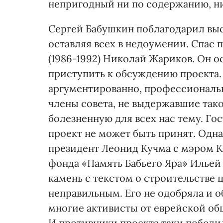
непригодный ни по содержанию, ни
Сергей Бабушкин поблагодарил выс
оставляя всех в недоумении. Спас
(1986-1992) Николай Жариков. Он 
приступить к обсуждению проекта. Н
аргументированно, профессиональн
члены совета, не выдержавшие тако
болезненную для всех нас тему. Го
проект не может быть принят. Однак
президент Леонид Кучма с мэром 
фонда «Память Бабьего Яра» Ильей
камень с текстом о строительстве 
неправильным. Его не одобряла и 
многие активисты от еврейской об
И противники проекта таки победи