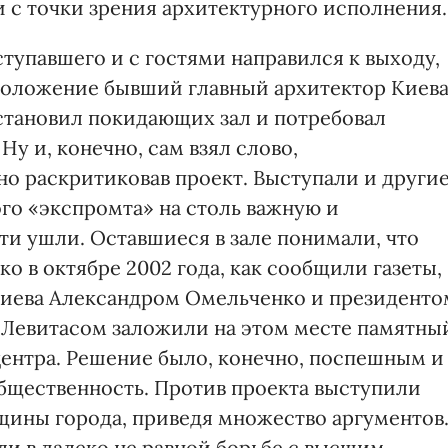
 с точки зрения архитектурного исполнения.
тупавшего и с гостями направился к выходу,
 положение бывший главный архитектор Киев
остановил покидающих зал и потребовал
у и, конечно, сам взял слово,
о раскритиковав проект. Выступали и други
го «экспромта» на столь важную и
сти ушли. Оставшиеся в зале понимали, что
о в октябре 2002 года, как сообщили газеты,
Киева Александром Омельченко и президенто
 Левитасом заложили на этом месте памятны
центра. Решение было, конечно, поспешным и
общественность. Против проекта выступили
щины города, приведя множество аргументов
ли в далеко не равной борьбе с высшим