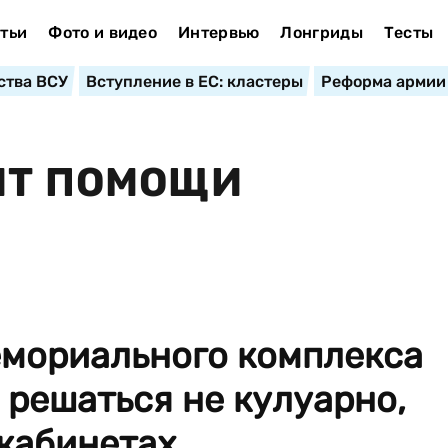
тьи
Фото и видео
Интервью
Лонгриды
Тесты
ства ВСУ
Вступление в ЕС: кластеры
Реформа армии
ИТ ПОМОЩИ
емориального комплекса
решаться не кулуарно,
 кабинетах