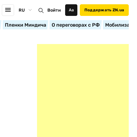
RU
Войти
Аа
Поддержать ZN.ua
Пленки Миндича
О переговорах с РФ
Мобилизация