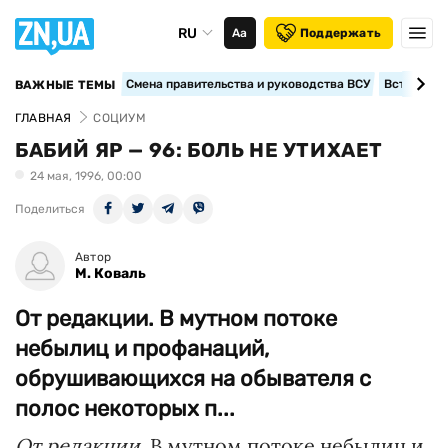
RU
Аа
Поддержать
Смена правительства и руководства ВСУ
Вступление
ВАЖНЫЕ ТЕМЫ
ГЛАВНАЯ
СОЦИУМ
БАБИЙ ЯР — 96: БОЛЬ НЕ УТИХАЕТ
24 мая, 1996, 00:00
Поделиться
Автор
М. Коваль
От редакции. В мутном потоке
небылиц и профанаций,
обрушивающихся на обывателя с
полос некоторых п...
От редакции.
В мутном потоке небылиц и