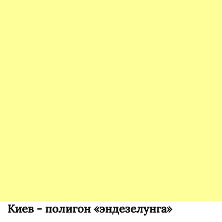
Киев - полигон «эндезелунга»