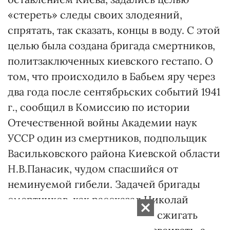
«стереть» следы своих злодеяний,
спрятать, так сказать, концы в воду. С этой
целью была создана бригада смертников,
политзаключенных киевского гестапо. О
том, что происходило в Бабьем яру через
два года после сентябрьских событий 1941
г., сообщил в Комиссию по истории
Отечественной войны Академии наук
УССР один из смертников, подпольщик
Васильковского района Киевской области
Н.В.Панасик, чудом спасшийся от
неминуемой гибели. Задачей бригады
смертников, как рассказал Николай
Панасик, было раскапывать и сжигать