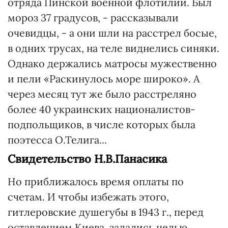
отряда Пинской военной флотилии. Был
мороз 37 градусов, - рассказывали
очевидцы, - а они шли на расстрел босые,
в одних трусах, на теле виднелись синяки.
Однако держались матросы мужественно
и пели «Раскинулось море широко». А
через месяц тут же было расстреляно
более 40 украинских националистов-
подпольщиков, в числе которых была
поэтесса О.Телига...
Свидетельство Н.В.Панасика
Но приближалось время оплаты по
счетам. И чтобы избежать этого,
гитлеровские душегубы в 1943 г., перед
оставлением Киева, задались целью