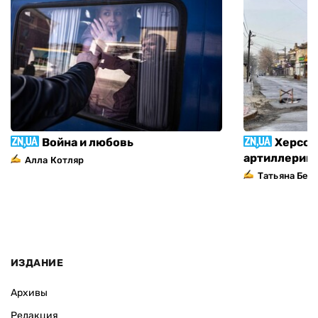
Война и любовь
Херсон
артиллерий
Алла Котляр
Татьяна Без
ИЗДАНИЕ
Архивы
Редакция