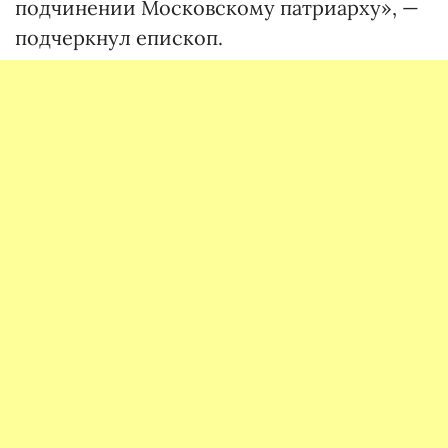
подчинении Московскому патриарху», —
подчеркнул епископ.