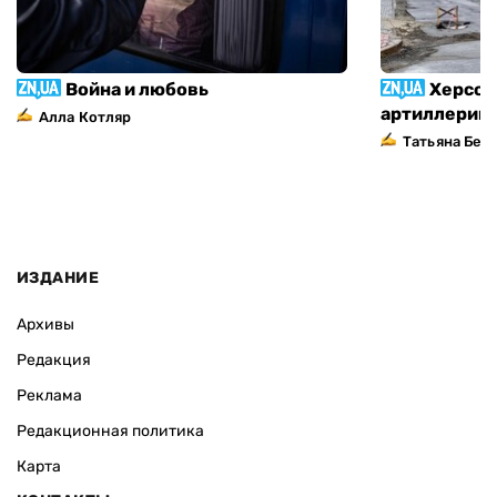
Война и любовь
Херсон
артиллерий
Алла Котляр
Татьяна Без
ИЗДАНИЕ
Архивы
Редакция
Реклама
Редакционная политика
Карта