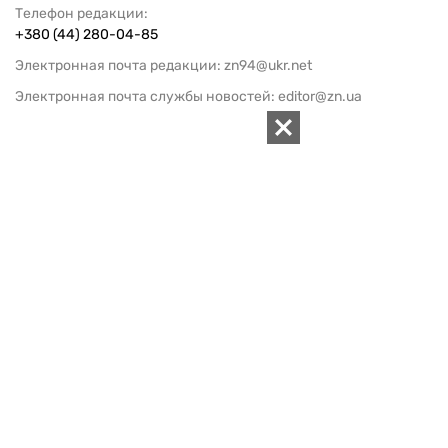
Телефон редакции:
+380 (44) 280-04-85
Электронная почта редакции:
zn94@ukr.net
Электронная почта службы новостей:
editor@zn.ua
СОЦСЕТИ
ПОДДЕРЖАТЬ ZN.UA
Поддержать независимую
журналистику!
ЗЕРКАЛО НЕДЕЛИ
не подводим с 1994-го года
АРХИВ