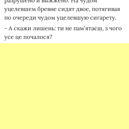
разрушено и выжжено. На чудом
уцелевшем бревне сидят двое, потягивая
по очереди чудом уцелевшую сигарету.
- А скажи лишень: ти не пам'ятаєш, з чого
усе це почалося?