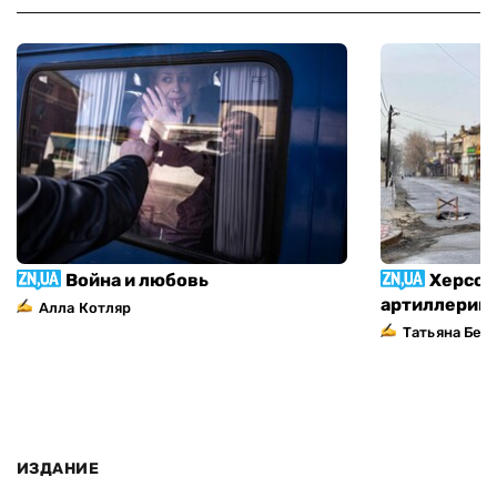
Война и любовь
Херсон
артиллерий
Алла Котляр
Татьяна Без
ИЗДАНИЕ