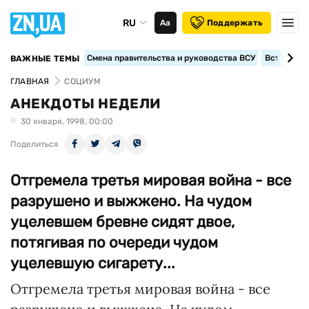
RU
Аа
Поддержать
Смена правительства и руководства ВСУ
Вступление
ВАЖНЫЕ ТЕМЫ
ГЛАВНАЯ
СОЦИУМ
АНЕКДОТЫ НЕДЕЛИ
30 января, 1998, 00:00
Поделиться
Отгремела третья мировая война - все
разрушено и выжжено. На чудом
уцелевшем бревне сидят двое,
потягивая по очереди чудом
уцелевшую сигарету...
Отгремела третья мировая война - все