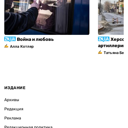
Война и любовь
Херсон
артиллерий
Алла Котляр
Татьяна Без
ИЗДАНИЕ
Архивы
Редакция
Реклама
Редакционная политика